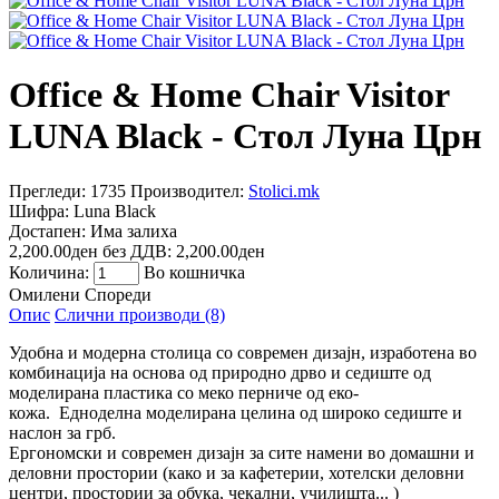
Office & Home Chair Visitor
LUNA Black - Стол Луна Црн
Прегледи: 1735
Производител:
Stolici.mk
Шифра:
Luna Black
Достапен:
Има залиха
2,200.00ден
без ДДВ: 2,200.00ден
Количина:
Во кошничка
Омилени
Спореди
Опис
Слични производи (8)
Удобна и модерна столица со современ дизајн, изработена во
комбинација на основа од природно дрво и седиште од
моделирана пластика со меко перниче од еко-
кожа. Едноделна моделирана целина од широко седиште и
наслон за грб.
Ергономски и современ дизајн за сите намени во домашни и
деловни простории (како и за кафетерии, хотелски деловни
центри, простории за обука, чекални, училишта... )