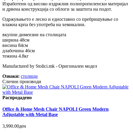
Изработени од високо издржлив полипропиленски материјал
и дрвена конструкција со облоги за заштита на подот.
Одржувањето е лесно и едноставно со пребришување со
влажна крпа без употреба на хемикалии.
вкупни димензии на столицата
ширина 48см
висина 84см
длабочина 46см
тежина 4.8кг
Manufactured by Stolici.mk - Оригинален модел
Ознаки:
столици
Слични производи
Распродадено
Office & Home Mesh Chair NAPOLI Green Modern
Adjustable with Metal Base
3,990.00ден