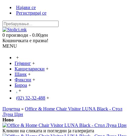
Најави се
Регистрирај се
0 производи - 0.00ден
Кошничката е празна!
MENU
+
Гејминг
+
Канцелариски
+
Шанк
+
Фиксни
+
Бироа
+
.
+
(02) 32-32-488
+
Почетна
»
Office & Home Chair Visitor LUNA Black - Стол
Луна Црн
Ново
Кликни на сликата и погледни ја галеријата