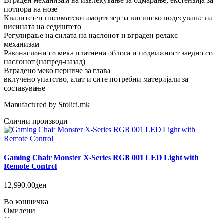
Вграден механизам на извлекување за одмарање, екстензија за
потпора на нозе
Квалитетен пневматски амортизер за висинско подесување на
висината на седиштето
Регулирање на силата на наслонот и вграден релакс
механизам
Раконаслони со мека платнена облога и подвижност заедно со
наслонот (напред-назад)
Вградено меко перниче за глава
вклучено упатство, алат и сите потребни материјали за
составување
Manufactured by Stolici.mk
Слични производи
Gaming Chair Monster X-Series RGB 001 LED Light with
Remote Control
12,990.00ден
Во кошничка
Омилени