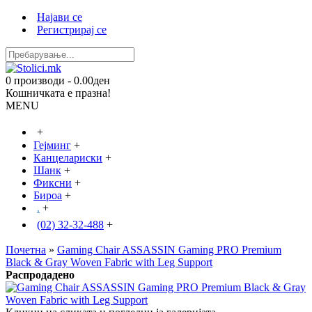
Најави се
Регистрирај се
0 производи - 0.00ден
Кошничката е празна!
MENU
+
Гејминг
+
Канцелариски
+
Шанк
+
Фиксни
+
Бироа
+
.
+
(02) 32-32-488
+
Почетна
»
Gaming Chair ASSASSIN Gaming PRO Premium
Black & Gray Woven Fabric with Leg Support
Распродадено