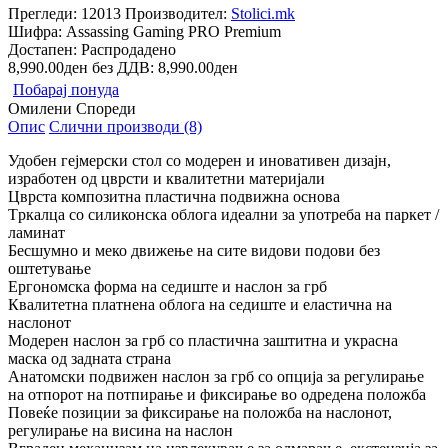
Прегледи: 12013
Производител:
Stolici.mk
Шифра:
Assassing Gaming PRO Premium
Достапен:
Распродадено
8,990.00ден
без ДДВ: 8,990.00ден
Побарај понуда
Омилени
Спореди
Опис
Слични производи (8)
Удобен гејмерски стол со модерен и иновативен дизајн,
изработен од цврсти и квалитетни материјали
Цврста композитна пластична подвижна основа
Tркалца со силиконска облога идеални за употреба на паркет /
ламинат
Бесшумно и меко движење на сите видови подови без
оштетување
Ергономска форма на седиште и наслон за грб
Квалитетна платнена облога на седиште и еластична на
наслонот
Модерен наслон за грб со пластична заштитна и украсна
маска од задната страна
Анатомски подвижен наслон за грб со опција за регулирање
на отпорот на потпирање и фиксирање во одредена положба
Повеќе позиции за фиксирање на положба на наслонот,
регулирање на висина на наслон