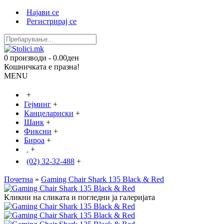
Најави се
Регистрирај се
0 производи - 0.00ден
Кошничката е празна!
MENU
+
Гејминг
+
Канцелариски
+
Шанк
+
Фиксни
+
Бироа
+
.
+
(02) 32-32-488
+
Почетна
»
Gaming Chair Shark 135 Black & Red
Кликни на сликата и погледни ја галеријата