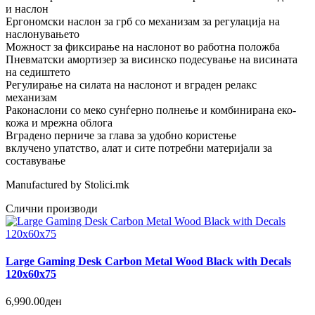
и наслон
Ергономски наслон за грб со механизам за регулација на
наслонувањето
Можност за фиксирање на наслонот во работна положба
Пневматски амортизер за висинско подесување на висината
на седиштето
Регулирање на силата на наслонот и вграден релакс
механизам
Раконаслони со меко сунѓерно полнење и комбинирана еко-
кожа и мрежна облога
Вградено перниче за глава за удобно користење
вклучено упатство, алат и сите потребни материјали за
составување
Manufactured by Stolici.mk
Слични производи
Large Gaming Desk Carbon Metal Wood Black with Decals
120x60x75
6,990.00ден