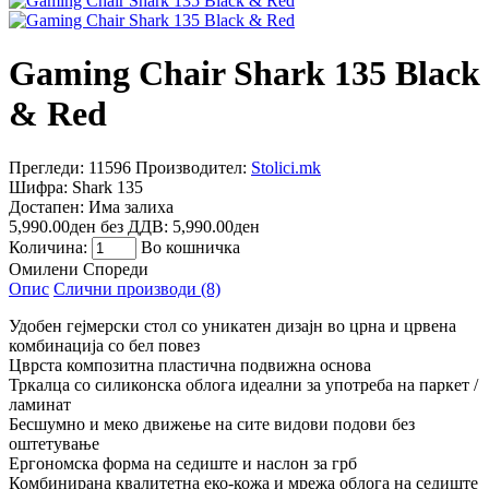
Gaming Chair Shark 135 Black
& Red
Прегледи: 11596
Производител:
Stolici.mk
Шифра:
Shark 135
Достапен:
Има залиха
5,990.00ден
без ДДВ: 5,990.00ден
Количина:
Во кошничка
Омилени
Спореди
Опис
Слични производи (8)
Удобен гејмерски стол со уникатен дизајн во црна и црвена
комбинација со бел повез
Цврста композитна пластична подвижна основа
Тркалца со силиконска облога идеални за употреба на паркет /
ламинат
Бесшумно и меко движење на сите видови подови без
оштетување
Ергономска форма на седиште и наслон за грб
Комбинирана квалитетна еко-кожа и мрежа облога на седиште