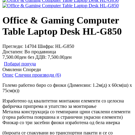
Office & Gaming Computer
Table Laptop Desk HL-G850
Прегледи: 14704
Шифра:
HL-G850
Достапен:
Во продавница
7,500.00ден
без ДДВ: 7,500.00ден
Побарај понуда
Омилени
Спореди
Опис
Слични производи (6)
Големо работно биро со фиоки (Димензии: 1.2м(д) х 60см(ш) х
75см(в))
Изработено од квалитетни монтажни елементи со целосна
фабричка припрема и упатство за монтирање
Метална конструкција со темпирани црни стаклени елементи
(горна работна површина и странични украсни елементи)
Фиокар со три засебни фиоки изработена од бела иверка
(бироата се спакувани во транспортни пакети и се со