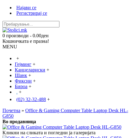
Најави се
Регистрирај се
0 производи - 0.00ден
Кошничката е празна!
MENU
+
Гејминг
+
Канцелариски
+
Шанк
+
Фиксни
+
Бироа
+
.
+
(02) 32-32-488
+
Почетна
»
Office & Gaming Computer Table Laptop Desk HL-
G850
Во продавница
Кликни на сликата и погледни ја галеријата