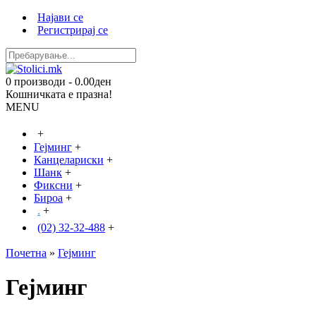
Најави се
Регистрирај се
0 производи - 0.00ден
Кошничката е празна!
MENU
+
Гејминг
+
Канцелариски
+
Шанк
+
Фиксни
+
Бироа
+
.
+
(02) 32-32-488
+
Почетна
»
Гејминг
Гејминг