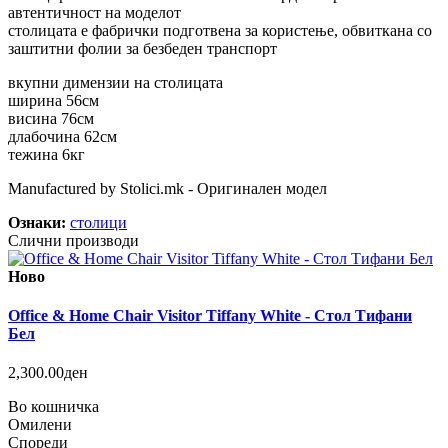
автентичност на моделот
столицата е фабрички подготвена за користење, обвиткана со
заштитни фолии за безбеден транспорт
вкупни димензии на столицата
ширина 56см
висина 76см
длабочина 62см
тежина 6кг
Manufactured by Stolici.mk - Оригинален модел
Ознаки:
столици
Слични производи
Ново
Office & Home Chair Visitor Tiffany White - Стол Тифани
Бел
2,300.00ден
Во кошничка
Омилени
Спореди