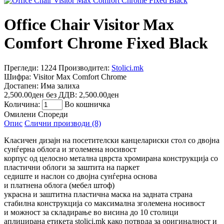
Office Chair Visitor Max
Comfort Chrome Fixed Black
Прегледи: 1224
Производител:
Stolici.mk
Шифра:
Visitor Max Comfort Chrome
Достапен:
Има залиха
2,500.00ден
без ДДВ: 2,500.00ден
Количина:
Во кошничка
Омилени
Спореди
Опис
Слични производи (8)
Класичен дизајн на посетителски канцелариски стол со двојна
сунѓерна облога и зголемена носивост
корпус од целосно метална цврста хромирана конструкција со
пластични облоги за заштита на паркет
седиште и наслон со двојна сунѓерна основа
и платнена облога (мебел штоф)
украсна и заштитна пластична маска на задната страна
стабилна конструкција со максимална зголемена носивост
и можност за складирање во висина до 10 столици
аплицирана етикета stolici.mk како потврда за оригиналност и