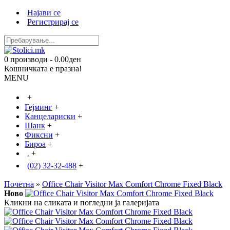
Најави се
Регистрирај се
0 производи - 0.00ден
Кошничката е празна!
MENU
+
Гејминг
+
Канцелариски
+
Шанк
+
Фиксни
+
Бироа
+
.
+
(02) 32-32-488
+
Почетна
»
Office Chair Visitor Max Comfort Chrome Fixed Black
Ново
Кликни на сликата и погледни ја галеријата