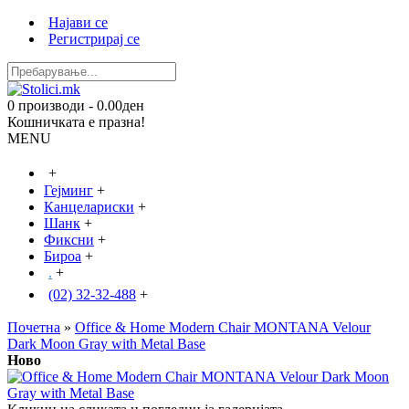
Најави се
Регистрирај се
0 производи - 0.00ден
Кошничката е празна!
MENU
+
Гејминг
+
Канцелариски
+
Шанк
+
Фиксни
+
Бироа
+
.
+
(02) 32-32-488
+
Почетна
»
Office & Home Modern Chair MONTANA Velour
Dark Moon Gray with Metal Base
Ново