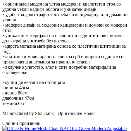
• оригинален модел на ултра модерен и квалитетен стол со
удобна velour кадифе облога и уникатен дизајн
• удобен за долготрајна употреба во канцеларија или домашни
услови
• модерен дизајн за модерни канцеларии и домови со модерен
стил
• уникатни материјали на наслонот и седиштето овозможува
долготрајна употреба без потење
• цврста метална матирана основа со пластични штитници за
под
• анатомски моделирани наслон за грб и широко седиште со
прилагодена анатомика за правилно седење
• вклучено упатство, алат и сите потребни материјали за
составување
вкупни димензии на столицата
ширина 45см
висина 88см
длабочина 47см
тежина 6кг
Manufactured by Stolici.mk - Оригинален модел
Слични производи