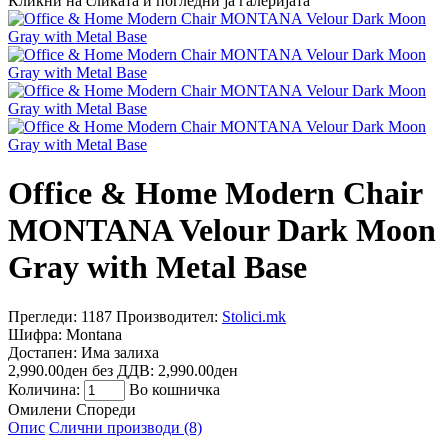
Кликни на сликата и погледни ја галеријата
Office & Home Modern Chair
MONTANA Velour Dark Moon
Gray with Metal Base
Прегледи: 1187
Производител:
Stolici.mk
Шифра:
Montana
Достапен:
Има залиха
2,990.00ден
без ДДВ: 2,990.00ден
Количина:
Во кошничка
Омилени
Спореди
Опис
Слични производи (8)