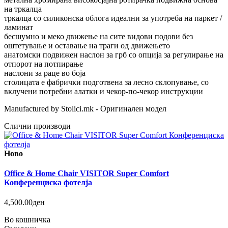
на тркалца
тркалца со силиконска облога идеални за употреба на паркет /
ламинат
бесшумно и меко движење на сите видови подови без
оштетување и оставање на траги од движењето
анатомски подвижен наслон за грб со опција за регулирање на
отпорот на потпирање
наслони за раце во боја
столицата е фабрички подготвена за лесно склопување, со
вклучени потребни алатки и чекор-по-чекор инструкции
Manufactured by Stolici.mk - Оригинален модел
Слични производи
Ново
Office & Home Chair VISITOR Super Comfort
Конференциска фотелја
4,500.00ден
Во кошничка