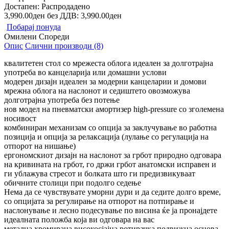
Достапен:
Распродадено
3,990.00ден
без ДДВ: 3,990.00ден
Побарај понуда
Омилени
Спореди
Опис
Слични производи (8)
квалитетен стол со мрежеста облога идеален за долготрајна
употреба во канцеларија или домашни услови
модерен дизајн идеален за модерни канцеларии и домови
мрежна облога на наслонот и седиштето овозможува
долготрајна употреба без потење
нов модел на пневматски амортизер high-pressure со зголемена
носивост
комбиниран механизам со опција за заклучување во работна
позиција и опција за релаксација (лулање со регулација на
отпорот на нишање)
ергономскиот дизајн на наслонот за грбот природно одговара
на кривината на грбот, го држи грбот анатомски исправен и
ги ублажува стресот и болката што ги предизвикуваат
обичните столици при подолго седење
Нема да се чувствувате уморни дури и да седите долго време,
со опцијата за регулирање на отпорот на потпирање и
наслонување и лесно подесување по висина ќе ја пронајдете
идеалната положба која ви одговара на вас
метална хромирана високосјајна ротирачка подвижна основа