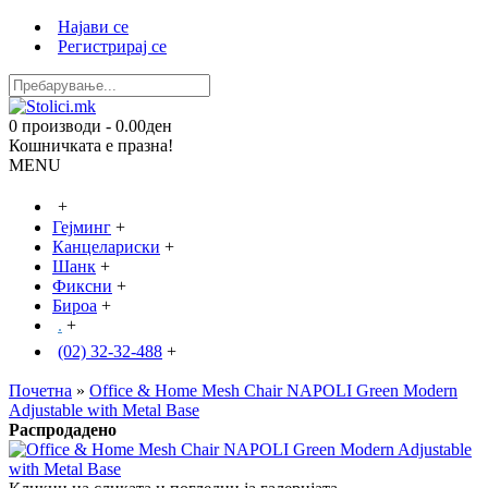
Најави се
Регистрирај се
0 производи - 0.00ден
Кошничката е празна!
MENU
+
Гејминг
+
Канцелариски
+
Шанк
+
Фиксни
+
Бироа
+
.
+
(02) 32-32-488
+
Почетна
»
Office & Home Mesh Chair NAPOLI Green Modern
Adjustable with Metal Base
Распродадено